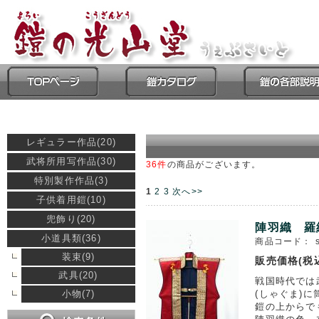
レギュラー作品(20)
武将所用写作品(30)
36件
の商品がございます。
特別製作作品(3)
1
2
3
次へ>>
子供着用鎧(10)
兜飾り(20)
陣羽織 羅
小道具類(36)
商品コード：
装束(9)
販売価格(税
武具(20)
戦国時代では
小物(7)
(しゃぐま)
鎧の上からで