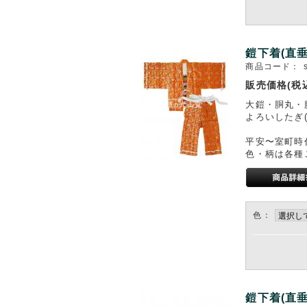
鎧下着(直垂
商品コード：
販売価格(税
大鎧・胴丸・
よろいしたぎ(
平安〜室町時
色・柄は各種
色：
鎧下着(直