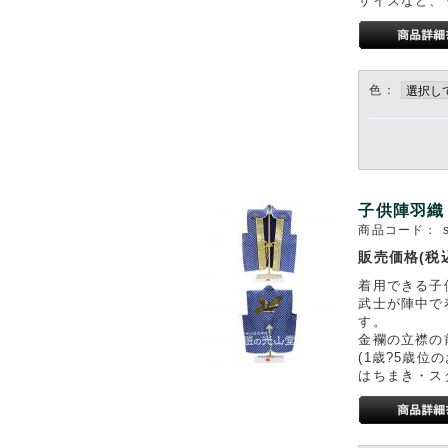
サイズなど、
色：
子供陣羽織
商品コード：
販売価格(税
着用できる子
武士が陣中で
す。
金襴の立襟の
(1歳?5歳位
はちまき・ス