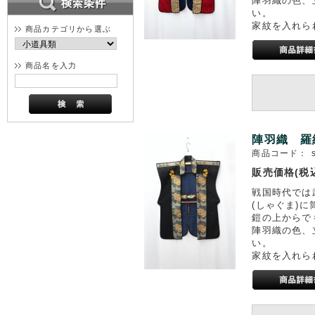
陣羽織の色、
い。
家紋を入れら
商品カテゴリから選ぶ
商品名を入力
陣羽織 羅
商品コード：
販売価格(税
戦国時代では
(しゃぐま)
鎧の上からで
陣羽織の色、
い。
家紋を入れら